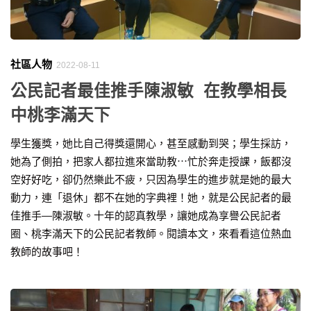
社區人物
2022-08-11
公民記者最佳推手陳淑敏 在教學相長
中桃李滿天下
學生獲獎，她比自己得獎還開心，甚至感動到哭；學生採訪，
她為了側拍，把家人都拉進來當助教⋯忙於奔走授課，飯都沒
空好好吃，卻仍然樂此不疲，只因為學生的進步就是她的最大
動力，連「退休」都不在她的字典裡！她，就是公民記者的最
佳推手—陳淑敏。十年的認真教學，讓她成為享譽公民記者
圈、桃李滿天下的公民記者教師。閱讀本文，來看看這位熱血
教師的故事吧！