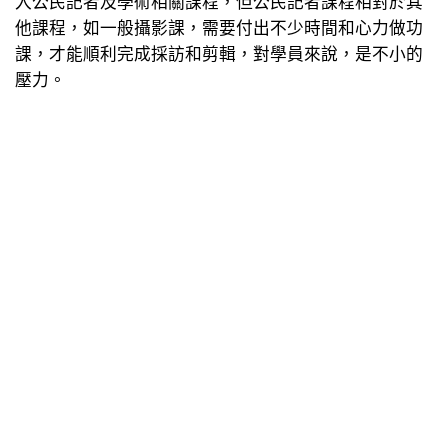
入公民記者及學術相關課程，但公民記者課程相對於其
他課程，如一般攝影課，需要付出不少時間和心力做功
課，才能順利完成採訪和剪輯，對學員來說，是不小的
壓力。
既然在社區大學開公民記者課程這麼難，為什麼還有這
種披荊斬棘的勇氣呢？陳淑敏表示，以拍片為例，公民
記者可以做的主題更多元，拍攝的對象可以是人、可以
是物、也可以是議題，拍出來的東西不一樣，影響力也
會不一樣。她比喻，一般人看到小孩子哭的影片，會覺
得很可愛，但看到大人哭，就知道一定有事情發生。
「拍花花鳥鳥很好，只是社會上並不是什麼事情都這麼