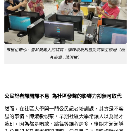
帶班也帶心、善於鼓勵人的特質，讓陳淑敏相當受到學生歡迎（照
片來源 : 陳淑敏）
公民記者課開課不易 為社區發聲的影響力卻無可取代
然而，在社區大學開一門公民記者培訓課，其實是不容
易的事情。陳淑敏觀察，早期社區大學常讓人以為是才
藝班，因為都是唱歌、跳舞等課程居多，後期才漸漸導