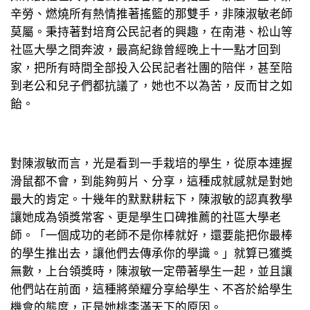
辛勞、燃燒所有熱情推著搖籃的那雙手，非陳淑敏老師
莫屬。秉持著對培育公民記者的興趣，在南港、松山等
社區大學之間奔波，最高紀錄曾經晚上十一點才回到
家，把所有時間全部投入公民記者社團的陪伴，甚至陪
到老公和兒子們都抗議了，她也不以為苦，反而甘之如
飴。
對陳淑敏而言，光是看到一手栽培的學生，從原本連握
滑鼠都不會，到能夠剪片、分享，這種成就感就是對她
最大的肯定。十幾年的默默耕耘下，陳淑敏的認真教學
讓她成為領獎常客、更是學生口碑推薦的社區大學老
師。「一個成功的老師不是你棒就好，還要能把你最棒
的學生推出去，讓他們去傳承你的學識。」就算已獲獎
無數，上台領獎時，陳淑敏一定帶著學生一起，並且讓
他們站在前面，這種將榮耀分享給學生、不吝於給學生
機會的態度，正是她桃李滿天下的原因。