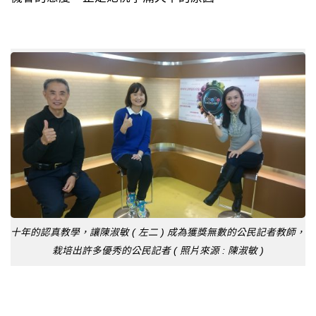
十年的認真教學，讓陳淑敏 ( 左二 ) 成為獲獎無數的公民記者教師，
栽培出許多優秀的公民記者 ( 照片來源 : 陳淑敏 )