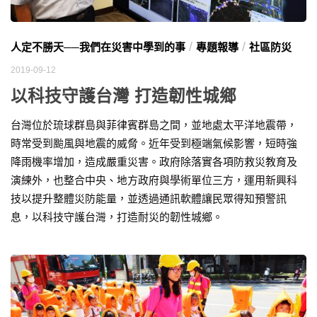
/
/
人定不勝天──我們在災害中學到的事
專題報導
社區防災
2019-09-12
以科技守護台灣 打造韌性城鄉
台灣位於琉球群島與菲律賓群島之間，並地處太平洋地震帶，
時常受到颱風與地震的威脅。近年受到極端氣候影響，短時強
降雨機率增加，造成嚴重災害。政府除落實各項防救災教育及
演練外，也整合中央、地方政府與學術單位三方，運用新興科
技以提升整體災防能量，並透過通訊軟體讓民眾得知預警訊
息，以科技守護台灣，打造耐災的韌性城鄉。