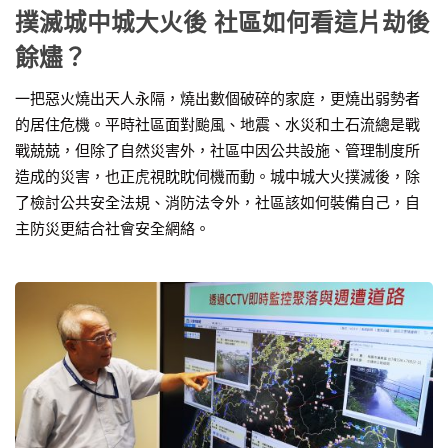
撲滅城中城大火後 社區如何看這片劫後
餘燼？
一把惡火燒出天人永隔，燒出數個破碎的家庭，更燒出弱勢者
的居住危機。平時社區面對颱風、地震、水災和土石流總是戰
戰兢兢，但除了自然災害外，社區中因公共設施、管理制度所
造成的災害，也正虎視眈眈伺機而動。城中城大火撲滅後，除
了檢討公共安全法規、消防法令外，社區該如何裝備自己，自
主防災更結合社會安全網絡。