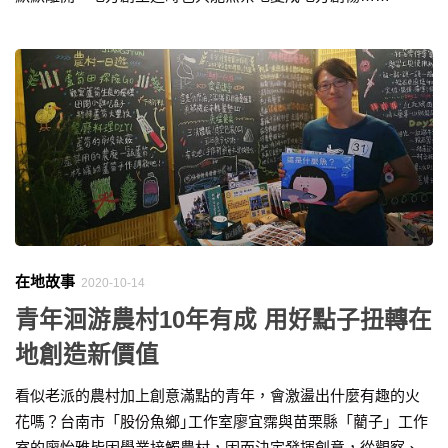
在地故事
2020-10-14
青年洄游農村10年有成 用好點子扭轉在
地創造新價值
看似老派的農村加上創意滿點的青年，會激盪出什麼有趣的火
花嗎？台南市「股份魚鄉｣工作室廖宜霈與苗栗縣「藺子」工作
室的廖怡雅皆因學業接觸農村，因而決定發揮創意，從觀察、