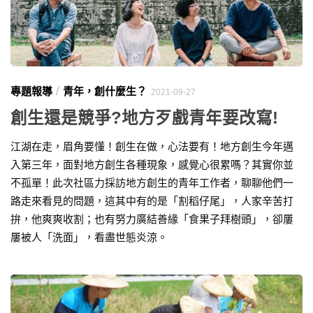
/
專題報導
青年，創什麼生？
2021-09-27
創生還是競爭?地方歹戲青年要改寫!
江湖在走，眉角要懂！創生在做，心法要有！地方創生今年邁
入第三年，面對地方創生各種現象，感覺心很累嗎？其實你並
不孤單！此次社區力採訪地方創生的青年工作者，聊聊他們一
路走來看見的問題，這其中有的是「割稻仔尾」，人家辛苦打
拚，他爽爽收割；也有努力廣結善緣「食果子拜樹頭」，卻屢
屢被人「洗面」，看盡世態炎涼。