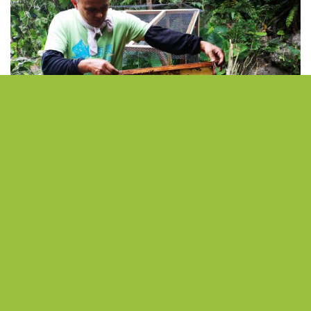
在地故事
2020-11-02
林下經濟正夯 澳花村養蜂尋求社區產業
轉型
創造永續發展環境，達成生活、生產、生態三生均衡發展，是
許多社區的終極目標。台灣眾多的農村中，如何兼顧生態保育
的同時，又能發展社區產業，照顧當地居民的生活，宜蘭縣南
澳鄉澳花村是一個值得學習的案例。2020年4月宜蘭縣縣政府委
派宜蘭大學生物技術與動物科學系教授陳怡伶，教導村民養