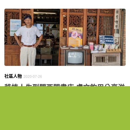
社區人物
2020-07-26
移植人生到關西開書店 盧文鈞用分享滋
養小鎮居民的靈魂
當實體書店紛紛吹上熄燈號，卻有一個人特地到偏鄉開一間
「只交換，不買賣」的書店？別懷疑，這個想法就是來自曾是
科技業高階主管的盧文鈞，他卸下過去人人稱羨的工作頭銜，