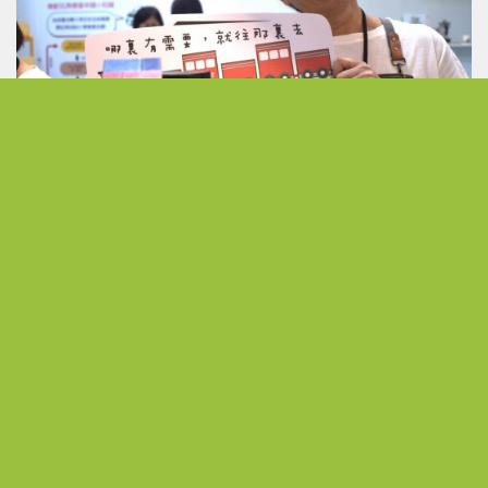
發現無限可能 以熱情活出不受侷限的人生下半場
從公職到展場主理人 熟齡跨界開創人生第二曲線