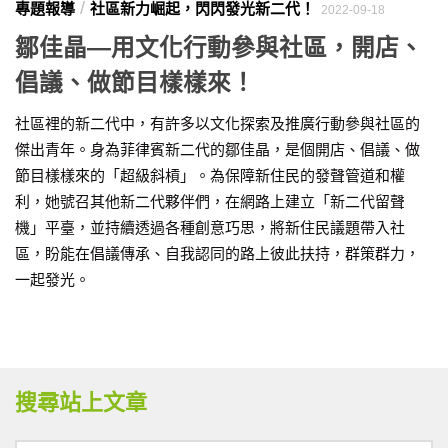
/
專題報導
社區新力崛起，閃閃發光新二代！
2022-09-18
鄒佳晶—用文化行動參與社區，開店、
倡議、做節目樣樣來！
社區裡的新二代中，有許多以文化探索及推廣行動參與社區的
傑出青年。身為菲律賓新二代的鄒佳晶，是個開店、倡議、做
節目樣樣來的「超級斜槓」。為保障新住民的發聲管道和權
利，她號召其他新二代夥伴們，在網路上建立「新二代留聲
機」平臺，並持續透過各種創意巧思，將新住民議題帶入社
區，盼能在倡議傳承、自我認同的路上彼此扶持，群策群力，
一起發光。
搜尋站上文章