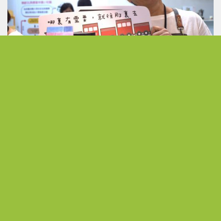
發現無限可能 以熱情活出不受侷限的人生下半場
從公職到展場主理人 熟齡跨界開創人生第二曲線