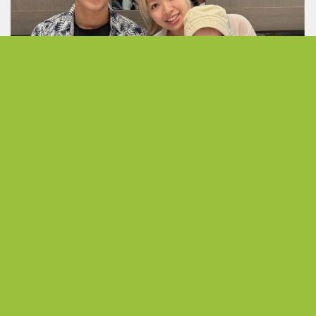
在愛中棲息 洪于芹與林亞駿的感恩回饋
發現無限可能 以熱情活出不受侷限的人生下半場