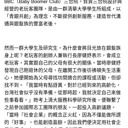
BBC（Baby Boomer Club）三合院。負責三合院設計與
經營的老玩客團隊，是由一群清華大學學生所組成，以
「青銀共創」為理念，不斷提供創新服務，建造世代溝
通與銀髮族的豐富老後。
然而一群大學生及研究生，為什麼會將目光放在銀髮族
身上呢？老玩客的創辦人兼執行長廖健妤表示，會成立
老玩客，其實跟自己的父母有很大的關係。當時廖健妤
發現自己剛退休的父母，在離開工作後彷彿頓失生活重
心，她便開始為父母尋找坊間適合的課程或活動，但卻
找不到。「我當時有點訝異，對於已經到來的高齡化，
台灣社會似乎沒有準備。從那時起，我就決定自己來做
些事看看。」她考上清大服務科學研究所後，便聯繫了
之前參加國際志工團隊的朋友，一起投入高齡議題。
「當時『社會企業』的概念正火紅，因為不僅能做所謂
的『好事』，也能創造盈餘。因此我們便決定用社會企