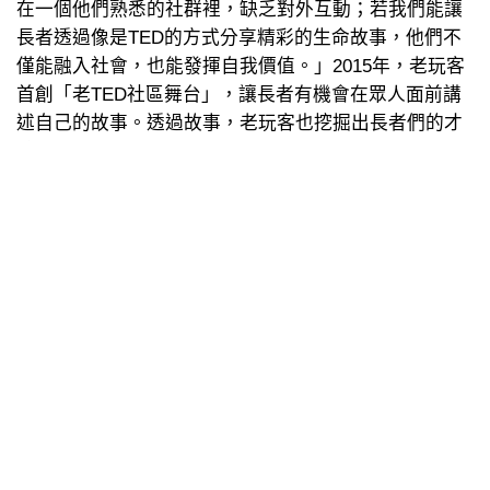
在一個他們熟悉的社群裡，缺乏對外互動；若我們能讓
長者透過像是TED的方式分享精彩的生命故事，他們不
僅能融入社會，也能發揮自我價值。」2015年，老玩客
首創「老TED社區舞台」，讓長者有機會在眾人面前講
述自己的故事。透過故事，老玩客也挖掘出長者們的才
幹專長，進而開辦社區營隊課程，由長者親自授課。
「我發現當長者站在台上教學時，小朋友在台下聽得津
津有味，長者則是眼神發亮，這跟他們在TED講台上講
自己故事時是一樣的神情。」廖健妤講得好開心。
有一次，老玩客在新竹磐石社區服務時，發現長者關懷
站旁邊就是一所高中，理應是生活共同體，但卻很少交
流。「我們便邀請高中生去教長輩使用手機，之後他們
在社區相遇就會互相打招呼聊天了，這讓我們感到高
興。即使有一天我們離開這個社區，青銀之間的線仍然
牽著。」