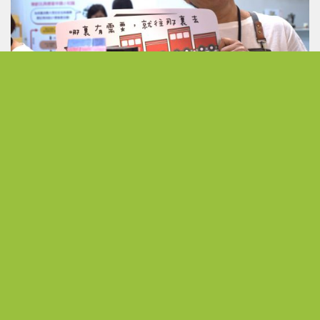
發現無限可能 以熱情活出不受侷限的人生下半場
從公職到展場主理人 熟齡跨界開創人生第二曲線