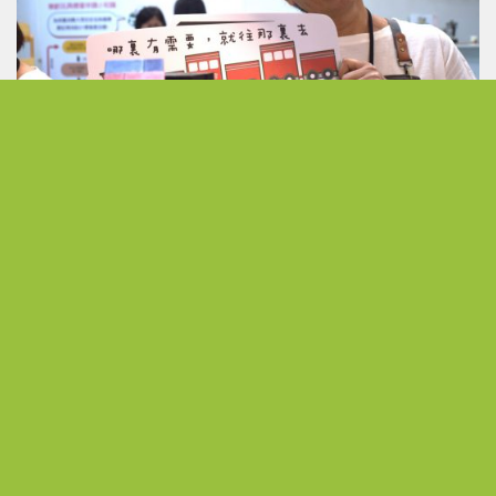
發現無限可能 以熱情活出不受侷限的人生下半場
從公職到展場主理人 熟齡跨界開創人生第二曲線