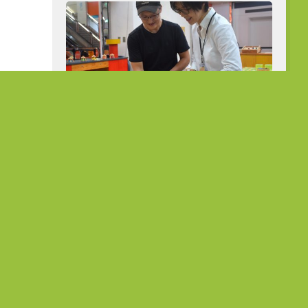
從公職到展場主理人 熟齡跨界開創人
生第二曲線
在地故事
菜種會：愛
「花達村」的堅韌旅程 在農作中
故事
淬鍊生命的韌性
5 7 月, 2023