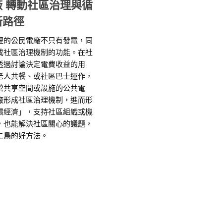
廠 轉動社區治理與循
新路徑
裡的公民電廠不只有發電，同
成社區治理機制的功能。在社
透過討論決定電費收益的用
老人共餐、或社區巴士運作，
營共享空間或設施的公共電
廠形成社區治理機制，進而形
環經濟」，支持社區組織或機
，也能解決社區關心的議題，
二鳥的好方法。