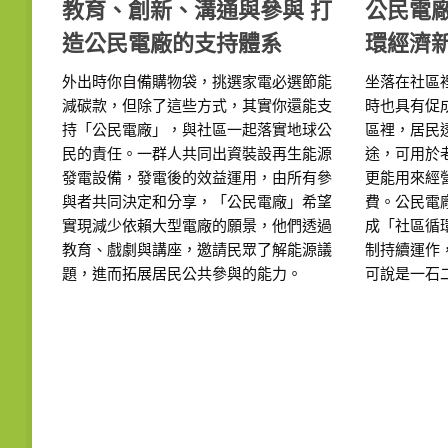
教育、創新、溝通與參與 打
公民電
造公民電廠的支持體系
環經濟
外出時你自備購物袋，挑選家電必選節能
坐落在社區
減碳款，但除了這些方式，其實你還能支
時也具有促
持「公民電廠」，與社區一起落實地球公
區裡，居民
民的責任。一群人共同出資裝設再生能源
途，可用於
發電設備，發電後的效益運用，由所有參
更能用來經
與者共同決定和分享，「公民電廠」希望
費。公民電
實現減少依賴大型電廠的願景，他們透過
成「社區循
教育、戲劇與講座，邀請民眾了解能源議
制持續運作
題，進而拓展居民公共參與的能力。
可說是一石