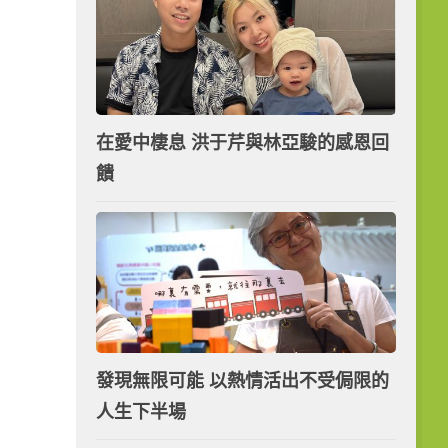
在愛中棲息 洪于芹與林亞駿的感恩回
饋
發現無限可能 以熱情活出不受侷限的
人生下半場