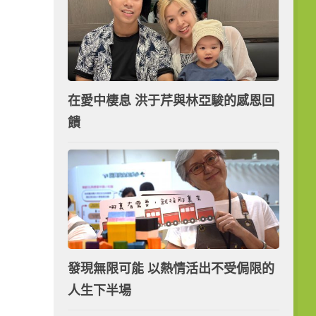
在愛中棲息 洪于芹與林亞駿的感恩回
饋
發現無限可能 以熱情活出不受侷限的
人生下半場