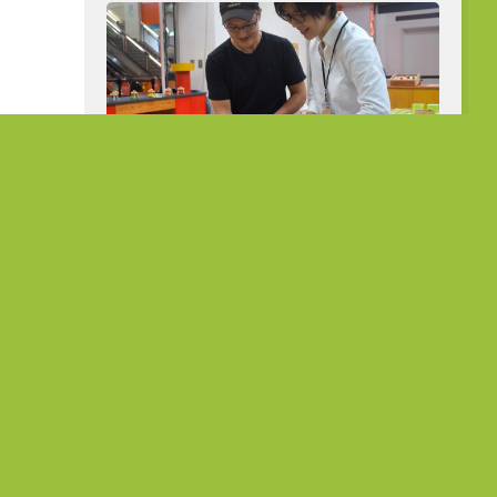
從公職到展場主理人 熟齡跨界開創人
生第二曲線
在地故事
菜種會：愛
「花達村」的堅韌旅程 在農作中
故事
淬鍊生命的韌性
5 7 月, 2023