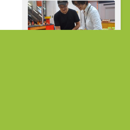
從公職到展場主理人 熟齡跨界開創人
生第二曲線
在地故事
菜種會：愛
「花達村」的堅韌旅程 在農作中
故事
淬鍊生命的韌性
5 7 月, 2023