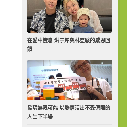
在愛中棲息 洪于芹與林亞駿的感恩回
饋
發現無限可能 以熱情活出不受侷限的
人生下半場