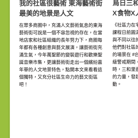
烏日三
我的社區很藝術 東海藝術街
X食物X
最美的地景是人文
《社區力在
在眾多商圈中，充滿人文藝術氣息的東海
課程日前圓
藝術街可說是一個不容忽視的存在，在當
與不同以往
地店家和社區組織的長年努力下，商圈每
他們對社區
年都有各種創意與藝文展演，讓藝術街充
的場景在 
滿生氣，今年萬聖節的變裝遊行和歡樂聖
級警戒期間
誕音樂市集，更讓藝術街走出一個繽紛嘉
時，三和里
年華的人文地景特色，點開本文來看看這
的力量，發
個獨特，又充分社區生命力的藝文街區
動。
吧！