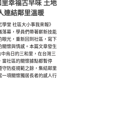
和里幸福古早味 土地
人連結鄰里溫暖
宅學堂 社區大小事我來報》
滿落幕，學員們帶著嶄新技能
的眼光，重新回到社區，寫下
的關懷與情感。本篇文章發生
#台中烏日的三和里，在台灣三
，當社區的關懷據點都暫停
遵守防疫規範之餘，集結鄰里
起一項關懷獨居長者的感人行