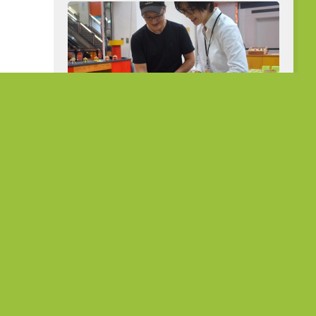
從公職到展場主理人 熟齡跨界開創人
生第二曲線
在地故事
菜種會：愛
「花達村」的堅韌旅程 在農作中
故事
淬鍊生命的韌性
5 7 月, 2023