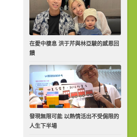
在愛中棲息 洪于芹與林亞駿的感恩回
饋
發現無限可能 以熱情活出不受侷限的
人生下半場