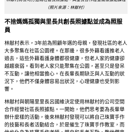
（照片來源：林献村）
不捨媽媽孤獨與里長共創長照據點並成為照服
員
林献村表示，3年前為照顧年邁的母親，發現社區的老人
大多聚集在社區公園裡。在那邊，很多外籍看護推老人
過去，這些外籍看護身體都很健康，但老人家的健康卻
越趨衰弱。看到老人家只能聚集在公園，甚至只是發呆
不互動，讓他相當擔心。在長輩長期缺乏與人互動的狀
況下，他們不僅身體容易出狀況，心理健康也受到影
響。
林献村與朝陽里里長呂國維決定使用林献村的公司空間
合作經營社區長照據點。一開始，他們思考要為長輩舉
辦什麼樣的活動，後來林献村發現可以將自己珠寶手作
的技藝和長者活動結合，於是催生了珠寶手作教室，而