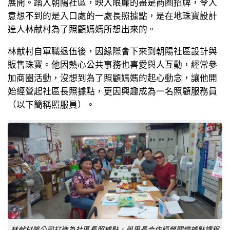
展開。踏入朝陽社區，映入眼簾的盡是商圈招牌，令人
意想不到的是入口處的一處長照據點，是在地珠寶設計
達人林献村為了照顧媽媽所想出來的。
林献村自軍職退伍後，因緣際會下來到朝陽社區設計與
販售珠寶。他因熱心公共事務也喜愛與人互動，經常參
加商圈活動，沒想到為了照顧媽媽的起心動念，讓他開
始經營起社區長照據點，更因興趣成為一名照顧服務員
（以下簡稱照服員）。
林献村將公司打造為社區長照據點，與里長合作經營關懷據點課程