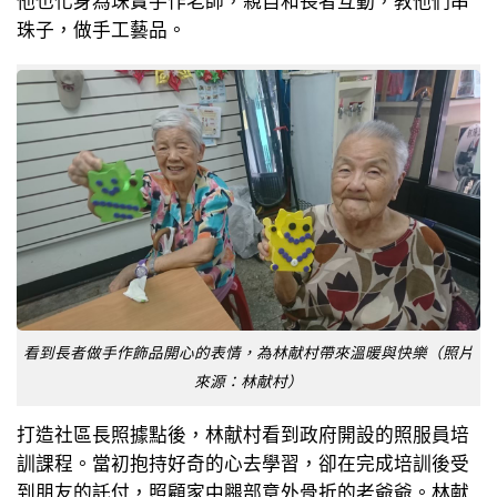
他也化身為珠寶手作老師，親自和長者互動，教他們串
珠子，做手工藝品。
看到長者做手作飾品開心的表情，為林献村帶來溫暖與快樂（照片
來源：林献村）
打造社區長照據點後，林献村看到政府開設的照服員培
訓課程。當初抱持好奇的心去學習，卻在完成培訓後受
到朋友的託付，照顧家中腿部意外骨折的老爺爺。林献