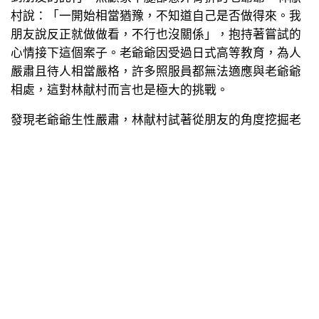
村說：「一開始相當猶豫，不知道自己是否做得來。我
朋友說反正就做做看，不行也沒關係」，抱持著嘗試的
心情接下這個案子。老爺爺因受過日式高等教育，為人
嚴肅且待人相當嚴格，許多照服員都無法適應與老爺爺
相處，這對林献村而言也是極大的挑戰。
發現老爺爺生性嚴肅，林献村試著從朋友的角度挖掘老
爺爺的興趣。「因為他受過日式教育，所以我就和他聊
日本書、日本歌」林献村說，做長照不僅是照顧人的生
活起居，也要照顧長輩的心情。他鼓勵爺爺用正向的態
度看待家人與周遭的環境，爺爺不僅漸漸開朗起來，也
笑嘻嘻的，變得相當溫暖且陽光。「做照服員，不只是
照顧長者，我們也當長者與家屬之間的潤滑劑」林献村
感性地表示。
成為專業的照服員並打造尊重專業的環境
在服務老爺爺後，林献村發現自己相當地有成就感且快