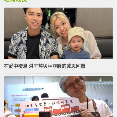
在愛中棲息 洪于芹與林亞駿的感恩回饋