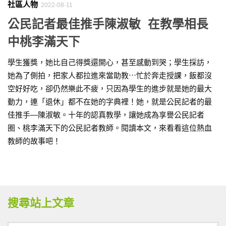
社區人物
2022-08-11
公民記者最佳推手陳淑敏 在教學相長
中桃李滿天下
學生獲獎，她比自己得獎還開心，甚至感動到哭；學生採訪，
她為了側拍，把家人都拉進來當助教⋯忙於奔走授課，飯都沒
空好好吃，卻仍然樂此不疲，只因為學生的進步就是她的最大
動力，連「退休」都不在她的字典裡！她，就是公民記者的最
佳推手—陳淑敏。十年的認真教學，讓她成為享譽公民記者
圈、桃李滿天下的公民記者教師。閱讀本文，來看看這位熱血
教師的故事吧！
搜尋站上文章