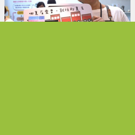
發現無限可能 以熱情活出不受侷限的人生下半場
從公職到展場主理人 熟齡跨界開創人生第二曲線