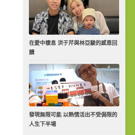
在愛中棲息 洪于芹與林亞駿的感恩回
饋
發現無限可能 以熱情活出不受侷限的
人生下半場