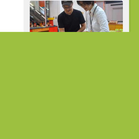
從公職到展場主理人 熟齡跨界開創人
生第二曲線
在地故事
菜種會：愛
「花達村」的堅韌旅程 在農作中
故事
淬鍊生命的韌性
5 7 月, 2023