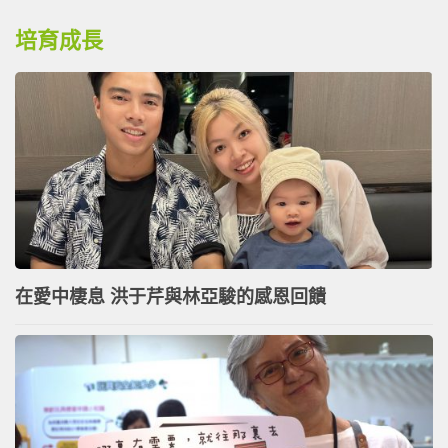
培育成長
在愛中棲息 洪于芹與林亞駿的感恩回饋