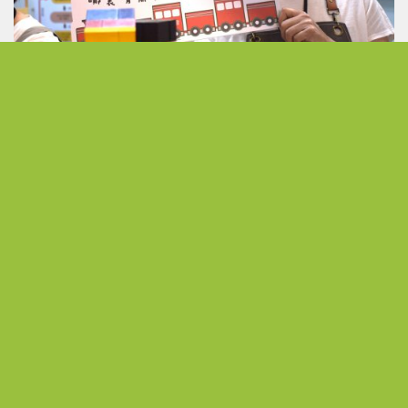
發現無限可能 以熱情活出不受侷限的人生下半場
從公職到展場主理人 熟齡跨界開創人生第二曲線