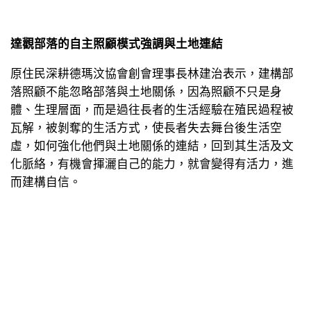
達觀部落的自主照顧模式強調與土地連結
原住民深耕德瑪汶協會創會理事長林建治表示，建構部
落照顧不能忽略部落與土地關係，因為照顧不只是身
體、生理層面，而是過往長者的生活經驗在殖民過程被
瓦解，被剝奪的生活方式，使長者失去舞台後生活空
虛，如何強化他們與土地關係的連結，回到其生活及文
化脈絡，有機會揮灑自己的能力，就會變得有活力，進
而建構自信。
原住民深耕德瑪汶協會在921大地震後，於台中和平區達
觀部落推動的自主照顧模式，其中的「共同廚房」，是
透過長者記錄的泰雅族食譜和釀酒技術，供應老人與小
孩共餐所需的食材；還有小雞托顧及友善土地耕作，將