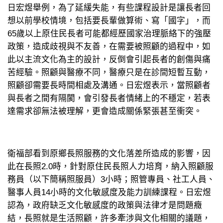
日宏煜舉例，為了延緩失能，有些課程設計是讓長者回
想以前學校情境，包括要長輩做算術、寫「國字」，而
65歲以上原住民長者可能都經歷國家治理脈絡下的強壓
政策，造成歧視與不友善，在需要被照顧的過程中，如
此以主流文化為主的設計，反倒會引起長者的創傷與痛
苦經驗。照顧與醫療不同，醫療只是在診間短暫互動，
照顧卻需要長時間相處及溝通。日宏煜表示，當照顧者
與長者之間有隔閡，會引發長者情緒上的不穩定，若表
達需求卻無法被理解，更會造成關係緊張甚至衝突。
衛福部看到原鄉長照服務的文化落差所造成的影響，因
此在長照2.0時，針對原住民長照人力培育，納入照顧服
務員（以下簡稱照服員）3小時；照管專員、社工人員、
醫事人員14小時的文化敏感度及能力訓練課程。日宏煜
認為，政府缺乏文化敏感度的政策與法律才是問題癥
結，長照就是生活照顧，許多牽涉與文化相關的議題，