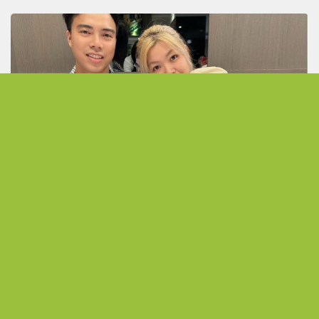
在愛中棲息 洪于芹與林亞駿的感恩回饋