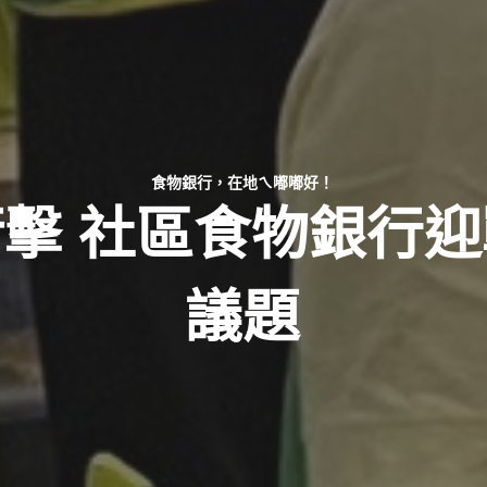
食物銀行，在地ㄟ嘟嘟好！
擊 社區食物銀行
議題