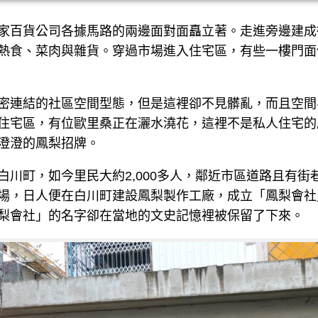
家百貨公司各據馬路的兩邊面對面矗立著。走進旁邊建成
熱食、菜肉與雜貨。穿過市場進入住宅區，有些一樓門面
密連結的社區空間型態，但是這裡卻不見髒亂，而且空間
住宅區，有位歐里桑正在灑水澆花，這裡不是私人住宅的
澄澄的鳳梨招牌。
白川町，如今里民大約2,000多人，鄰近市區道路且有
場，日人便在白川町建設鳳梨製作工廠，成立「鳳梨會社
梨會社」的名字卻在當地的文史記憶裡被保留了下來。