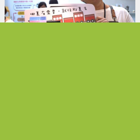
發現無限可能 以熱情活出不受侷限的人生下半場
從公職到展場主理人 熟齡跨界開創人生第二曲線