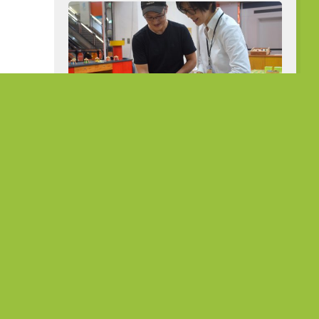
從公職到展場主理人 熟齡跨界開創人
生第二曲線
在地故事
菜種會：愛
「花達村」的堅韌旅程 在農作中
故事
淬鍊生命的韌性
5 7 月, 2023