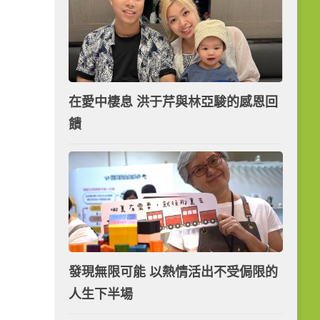
在愛中棲息 洪于芹與林亞駿的感恩回
饋
發現無限可能 以熱情活出不受侷限的
人生下半場