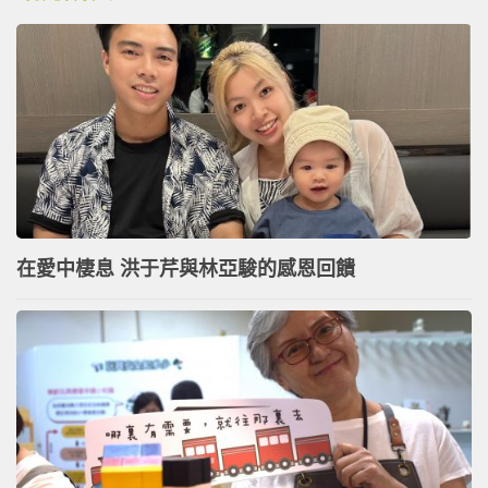
在愛中棲息 洪于芹與林亞駿的感恩回饋