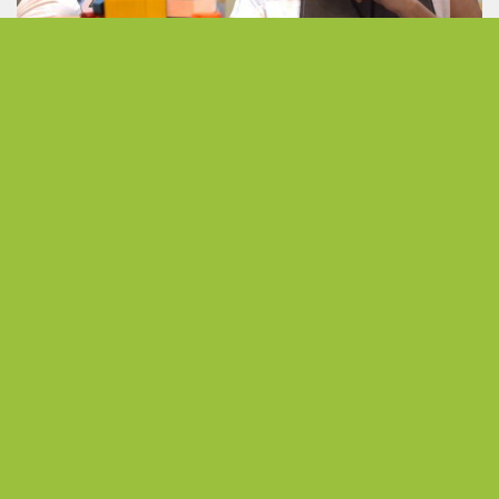
發現無限可能 以熱情活出不受侷限的人生下半場
從公職到展場主理人 熟齡跨界開創人生第二曲線