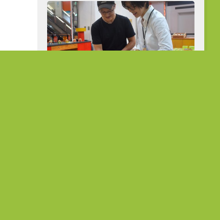
從公職到展場主理人 熟齡跨界開創人
生第二曲線
在地故事
菜種會：愛
「花達村」的堅韌旅程 在農作中
故事
淬鍊生命的韌性
5 7 月, 2023