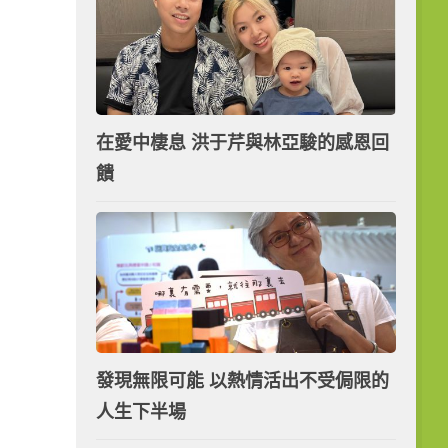
在愛中棲息 洪于芹與林亞駿的感恩回
饋
發現無限可能 以熱情活出不受侷限的
人生下半場