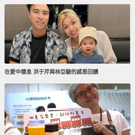
在愛中棲息 洪于芹與林亞駿的感恩回饋