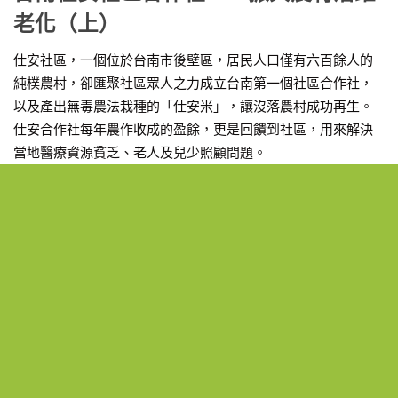
老化（上）
仕安社區，一個位於台南市後壁區，居民人口僅有六百餘人的
純樸農村，卻匯聚社區眾人之力成立台南第一個社區合作社，
以及產出無毒農法栽種的「仕安米」，讓沒落農村成功再生。
仕安合作社每年農作收成的盈餘，更是回饋到社區，用來解決
當地醫療資源貧乏、老人及兒少照顧問題。
搜尋站上文章
培育成長