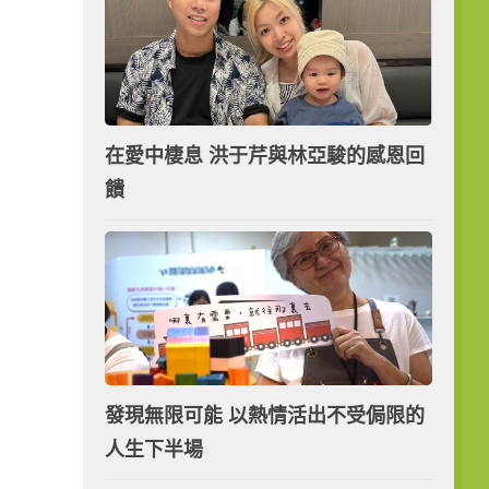
在愛中棲息 洪于芹與林亞駿的感恩回
饋
發現無限可能 以熱情活出不受侷限的
人生下半場