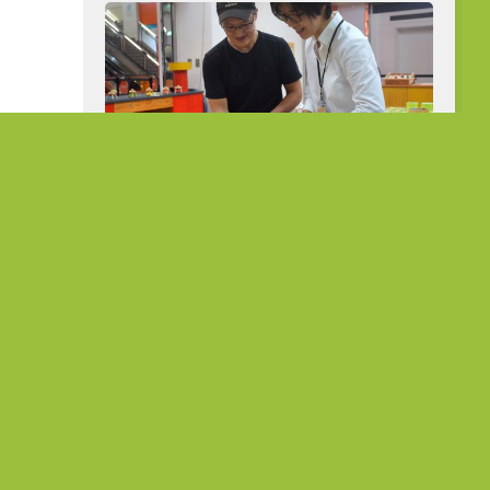
從公職到展場主理人 熟齡跨界開創人
生第二曲線
在地故事
菜種會：愛
「花達村」的堅韌旅程 在農作中
故事
淬鍊生命的韌性
5 7 月, 2023