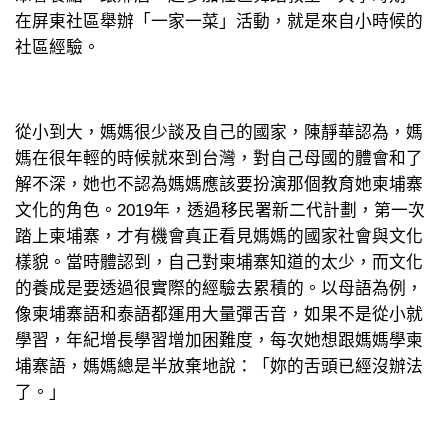
在屏東社區舉辦「一家一菜」活動，就是來自小時候的
社區經驗。
從小到大，媽媽很少談及自己的國家，陳靜華認為，媽
媽在很年輕的時候就來到台灣，對自己母國的體會和了
解不深，她也不認為媽媽應該要扮演那個教育她柬埔寨
文化的角色。2019年，透過移民署新二代計劃，第一次
踏上柬埔寨，才有機會真正看見媽媽的國家社會與文化
樣貌。當時體認到，自己對柬埔寨知道的太少，而文化
的養成是要透過很實際的經驗去累積的。以母語為例，
像柬埔寨語和泰語都運用大量彈舌音，如果不是從小就
學習，年紀增長學習增加困難度，每次她想跟媽媽學柬
埔寨語，媽媽總是半放棄地說：「妳的舌頭已經沒辦法
了。」