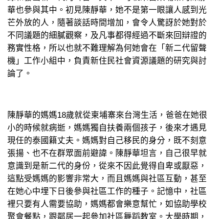
華也參與其中。初見陳靜華，她不是第一眼讓人感到光
芒外放的人，隨著談話時間增加，會令人驚訝於她對於
不同議題的細膩觀察，及凡事都得經過不斷來回辯證的
務實性格，所以也就不難理解為何她會在「新二代留聲
機」工作小組中，負責新住民社會資源議題的研究與討
論了。
陳靜華的媽媽18歲就從柬埔寨來台灣生活，爸爸在她很
小的時候就病逝，媽媽獨自扶養兩個孩子，後來才遇見
現任的泰國籍丈夫。媽媽對自己移民的身分，既不刻意
張揚、也不在群眾面前避諱。陳靜華坦言，自己很早就
意識到是新二代的身份，從來不因此覺得自卑或厭惡，
這點受媽媽的影響非常大，而且媽媽與社區互動，甚至
在她心中埋下日後參與社區工作的種子。記憶中，社區
裡只要有人需要協助，媽媽都會樂意幫忙，如協助學校
聚會餐點，跟鄰居一起參加社區舞蹈教室。大學時期，