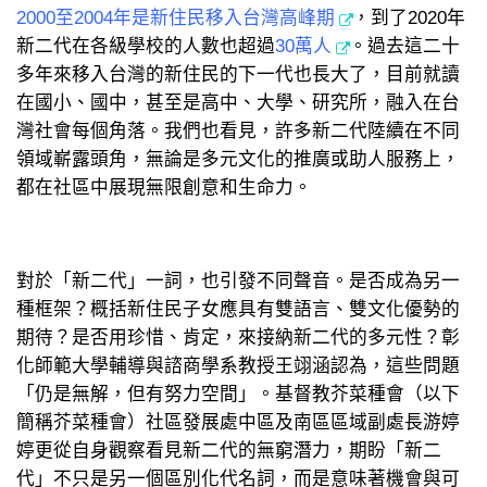
2000至2004年是新住民移入台灣高峰期
，到了2020年
新二代在各級學校的人數也超過
30萬人
。過去這二十
多年來移入台灣的新住民的下一代也長大了，目前就讀
在國小、國中，甚至是高中、大學、研究所，融入在台
灣社會每個角落。我們也看見，許多新二代陸續在不同
領域嶄露頭角，無論是多元文化的推廣或助人服務上，
都在社區中展現無限創意和生命力。
對於「新二代」一詞，也引發不同聲音。是否成為另一
種框架？概括新住民子女應具有雙語言、雙文化優勢的
期待？是否用珍惜、肯定，來接納新二代的多元性？彰
化師範大學輔導與諮商學系教授王翊涵認為，這些問題
「仍是無解，但有努力空間」。基督教芥菜種會（以下
簡稱芥菜種會）社區發展處中區及南區區域副處長游婷
婷更從自身觀察看見新二代的無窮潛力，期盼「新二
代」不只是另一個區別化代名詞，而是意味著機會與可