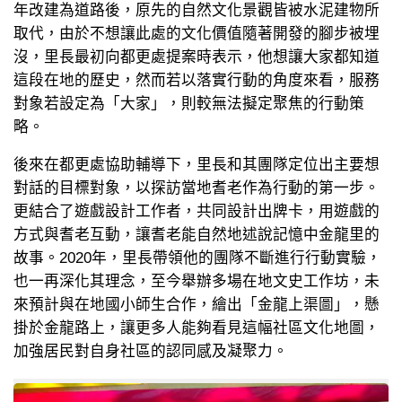
年改建為道路後，原先的自然文化景觀皆被水泥建物所
取代，由於不想讓此處的文化價值隨著開發的腳步被埋
沒，里長最初向都更處提案時表示，他想讓大家都知道
這段在地的歷史，然而若以落實行動的角度來看，服務
對象若設定為「大家」，則較無法擬定聚焦的行動策
略。
後來在都更處協助輔導下，里長和其團隊定位出主要想
對話的目標對象，以探訪當地耆老作為行動的第一步。
更結合了遊戲設計工作者，共同設計出牌卡，用遊戲的
方式與耆老互動，讓耆老能自然地述說記憶中金龍里的
故事。2020年，里長帶領他的團隊不斷進行行動實驗，
也一再深化其理念，至今舉辦多場在地文史工作坊，未
來預計與在地國小師生合作，繪出「金龍上渠圖」，懸
掛於金龍路上，讓更多人能夠看見這幅社區文化地圖，
加強居民對自身社區的認同感及凝聚力。