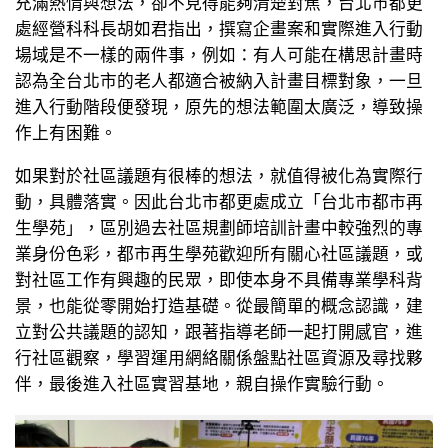
充滿熱情與想法，卻不見得能夠清楚對焦，台北市都更
處經營科科長胡如君指出，撰寫企畫案和實際進入行動
場域是不一樣的兩件事，例如：有人可能在構思計畫時
認為全台北市的老人都適合被納入計畫目標對象，一旦
進入行動階段便發現，原先的想法範圍太廣泛，導致操
作上有困難。
如果對於社區議題有很棒的想法，就值得被化為實際行
動，具體落實。因此台北市都更處成立「台北市都市再
生學苑」，區別過去社區規劃師培訓計畫中較強烈的專
業身份色彩，都市再生學苑歡迎所有關心社區議題，或
對社區工作有興趣的民眾，即使本身不具備專業學科背
景，也能從零開始打造基礎。從最簡單的概念認識，建
立對公共議題的認知，跟著指導老師一起打開感官，進
行社區觀察，學習運用網絡關係盤點社區資源及尋找夥
伴，最後進入社區實習基地，親自操作實驗行動。