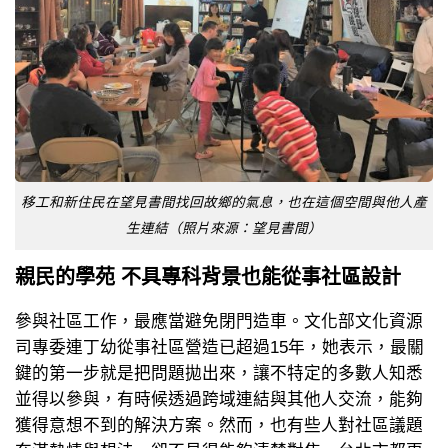
移工和新住民在望見書間找回故鄉的氣息，也在這個空間與他人產
生連結（照片來源：望見書間）
親民的學苑 不具專科背景也能從事社區設計
參與社區工作，最應當避免閉門造車。文化部文化資源
司專委連丁幼從事社區營造已超過15年，她表示，最關
鍵的第一步就是把問題拋出來，讓不特定的多數人知悉
並得以參與，有時候透過跨域連結與其他人交流，能夠
獲得意想不到的解決方案。然而，也有些人對社區議題