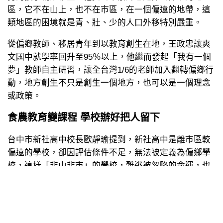
區，它不在山上，也不在市區，在一個偏遠的地帶，這
類地區的困境就是青、壯、少的人口外移特別嚴重。
從偏鄉教師、移居青年到以教育創生在地，王政忠讓爽
文國中就學率回升至95％以上，他繼而發起「我有一個
夢」教師自主研習，讓全台灣1/6的老師加入翻轉偏鄉行
動，地方創生不只是創生一個地方，也可以是一個理念
或政策。
食農教育變課程 學校辦好把人留下
台中市新社高中校長歐靜瑜提到，新社高中是離市區較
偏遠的學校，卻因評估條件不足，無法被定義為偏鄉學
校，這樣「非山非市」的學校，難逃被忽略的命運，也
曾因社區和家長信心不足、交通困難，導致學校跌進谷
底。近年來透過課程結合在地環境的優點、當地產業搭
配實作，推出多門多元選修課程，以新社地區特有的在
地文化及產業為主，結合校內老師專長，幫助孩子認識