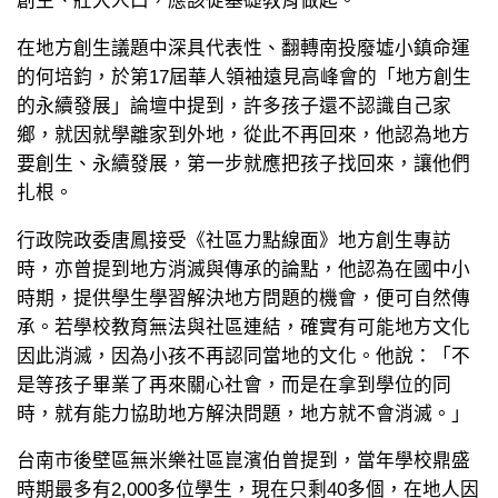
創生、壯大人口，應該從基礎教育做起。
在地方創生議題中深具代表性、翻轉南投廢墟小鎮命運
的何培鈞，於第17屆華人領袖遠見高峰會的「地方創生
的永續發展」論壇中提到，許多孩子還不認識自己家
鄉，就因就學離家到外地，從此不再回來，他認為地方
要創生、永續發展，第一步就應把孩子找回來，讓他們
扎根。
行政院政委
唐鳳接受《社區力點線面》地方創生專訪
時，亦曾提到地方消滅與傳承的論點，他認為在國中小
時期，提供學生學習解決地方問題的機會，便可自然傳
承。若學校教育無法與社區連結，確實有可能地方文化
因此消滅，因為小孩不再認同當地的文化。他說：「不
是等孩子畢業了再來關心社會，而是在拿到學位的同
時，就有能力協助地方解決問題，地方就不會消滅。」
台南市後壁區無米樂社區崑濱伯曾提到，當年學校鼎盛
時期最多有2,000多位學生，現在只剩40多個，在地人因