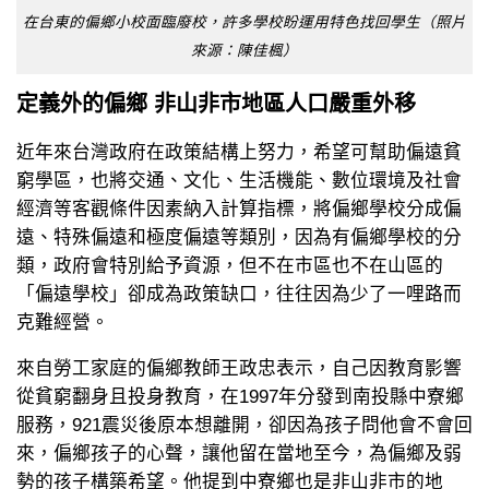
在台東的偏鄉小校面臨廢校，許多學校盼運用特色找回學生（照片
來源：陳佳楓）
定義外的偏鄉 非山非市地區人口嚴重外移
近年來台灣政府在政策結構上努力，希望可幫助偏遠貧
窮學區，也將交通、文化、生活機能、數位環境及社會
經濟等客觀條件因素納入計算指標，將偏鄉學校分成偏
遠、特殊偏遠和極度偏遠等類別，因為有偏鄉學校的分
類，政府會特別給予資源，但不在市區也不在山區的
「偏遠學校」卻成為政策缺口，往往因為少了一哩路而
克難經營。
來自勞工家庭的偏鄉教師王政忠表示，自己因教育影響
從貧窮翻身且投身教育，在1997年分發到南投縣中寮鄉
服務，921震災後原本想離開，卻因為孩子問他會不會回
來，偏鄉孩子的心聲，讓他留在當地至今，為偏鄉及弱
勢的孩子構築希望。他提到中寮鄉也是非山非市的地