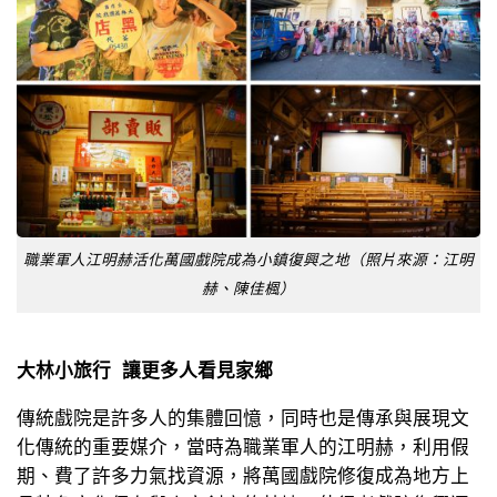
職業軍人江明赫活化萬國戲院成為小鎮復興之地（照片來源：江明
赫、陳佳楓）
大林小旅行 讓更多人看見家鄉
傳統戲院是許多人的集體回憶，同時也是傳承與展現文
化傳統的重要媒介，當時為職業軍人的江明赫，利用假
期、費了許多力氣找資源，將萬國戲院修復成為地方上