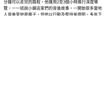
分鐘可以走完的路程，他運用2至3個小時進行深度導
覽，一一述說小鎮店家們的背後故事。一開始很多當地
人背後笑他是瘋子，但他以行動及堅持來證明，多年下
來漸漸的影響許多地方人士的加入，讓小旅行增添許多
特別的風情。
青年返鄉傳承 活化老屋與產業
小旅行的起點在大林車站，這裡是許多旅人下車後，對
大林的第一個印象。歷經三個時期的車站，日治時代為
木造建築，1967年改建為混凝土建築，2008年時鐵路局
首次運用節能減碳的概念加以設計，以最適合人體工學
的23.5度，讓大陽能光電發揮最大效應；且大量使用自
然建材及通風口，並以環保及節能為主要訴求。車站內
沒有中央空調，所有空間及大廳，均採用自然採光的透
風綠建築節能減碳設計，讓車站也可以是公園、表演