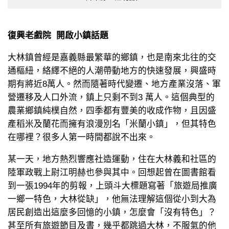
復興老戲院 開啟小鎮話題
大林鎮曾經是嘉義縣最繁華的鄉鎮，也是南來北往的交
通樞紐，絡繹不絕的人潮帶動地方的快速發展，興盛時
期有將近8萬人。然而隨著時代變遷、地方產業沒落、軍
營遷移及人口外流，鎮上只剩不到3 萬人。這個典型的
農業鄉鎮純樸自然，四季都有豐美的收成作物，且因盛
產稻米及蘭花而擁有浪漫別名「米蘭小鎮」，但其特色
在哪裡？很多人第一時間都說不出來。
某一天，地方熱烈響應社造運動，住在大林義和社區的
陸軍政戰上尉江明赫也參與其中。回想起曾在圖書館看
到一張1994年的剪報，上頭斗大標題寫著「旅遊局推廣
一鄉一特色，大林從缺」，他無法理解這個從小到大為
居民創造出這麼多回憶的小鎮，怎麼會「沒有特色」？
甚至所有旅遊節目及書，幾乎都跳過大林，不服氣的他