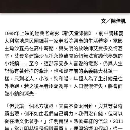
文／陳佳楓
1988年上映的經典老電影《新天堂樂園》，劇中講述義
大利當地居民圍繞著一家老戲院興衰的生活轉變，電影
主角沙瓦托在高中時期，與失明的放映師艾費多交情甚
堅，艾費多建議沙瓦托永遠離開這個無法實踐他夢想的
小城鎮……至今，這部深受多人喜愛的電影，仍與人生
記憶有著難捨的牽連，也和幾年前的嘉義縣大林鎮一
樣，只剩老人、小孩、狗和貓，年輕人為了生計總是往
外地跑，若之後長者逐漸凋零，人口慢慢流失，將會面
臨小鎮的消失。
「但要讓一個地方復甦，其實不會太困難，與其等著奇
蹟出現，倒不如由我們自己努力。我們沒有錢，但可以
從在地文化著手。」江明赫說。憑著這樣的信念，2011
年，當江明赫還是個職業軍人，便開始運用假期，從一