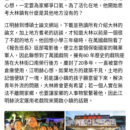
心想，一定要為家鄉爭口氣。為了活化在地，他開始思
考大林鎮有什麼是其他地方沒有的？
江明赫到博碩士論文網站，下載並熟讀所有介紹大林的
論文，加上地方耆老的訪談，才知道大林以前是一個很
了不起的地方。他回想小學三年級時，在萬國戲院看了
《報告班長》這部電影後，便立志當個保衛國家的職業
軍人，因此聯想到了萬國戲院。擁有60 年歷史的戲院座
落在大林街口南榮行後方，塵封了20多年，一直被當作
倉庫使用，江明赫心想，如果地方的建築不見，土地的
記憶便缺了一塊，若能讓小鎮的孩子願意留下來，解決
青年外流的問題，大林將會更有希望；若一個人實在無
法不離開家鄉，也要讓家鄉的人事物緊繫著他，因此江
明赫決定運用老戲院來開啟小鎮的話題。