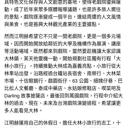
具特色文化保存與人文創意的基地，使得老戲院復興運
動，成了近年來眾多媒體報導議題，也是許多旅人嚮往
的景點，戲院逐漸變成一個平台，連結周遭的人文風情
與美食，也是振興大林觀光產業的主要據點。
然而江明赫希望它不只是一間老戲院，更是一個多元場
域，因而開始開放給鄰近的大學及機構作為展演、講座
等活動場域。既然都來到戲院，當然要趁機讓大家認識
大林鎮，某天他靈機一動，開始規劃社區獨有行程「大
林小旅行」，持續推動大林成為嘉義亮點，小旅行從大
林車站出發，沿路經過台鐵站長宿舍、南榮行、大林菜
市場、十信眼鏡行、戲園街仔、63 公園、細姨仔巷、巴
比松人文餐廳、泰成中藥店、水姑娘修鞋店、喫菜吧及
Darling 故事披薩店，最後回到萬國戲院，行程中介紹大
林的過去、現在、未來及台灣戲院演變過程，希望讓更
多人能看見大林。
江明赫運用自己的休假日，擔任大林小旅行的志工，十