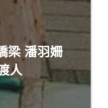
橋梁 潘羽姍
渡人