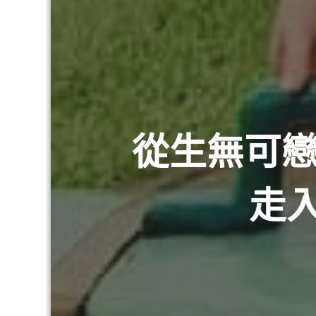
從生無可戀
走