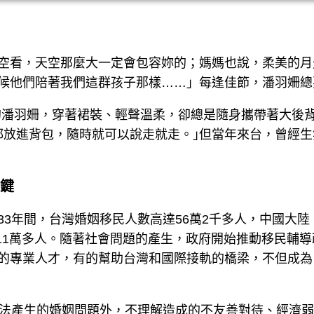
空看，天空那麼大一定會包容妳的；媽媽也說，柔美的月
候他們陪著我們這群孩子那樣……」每逢佳節，潘羽姍總
次的潘羽姍，穿著裙裝、輕聲溫柔，卻總是隨身攜帶著大
都放進背包，隨時就可以說走就走。｣但當年來台，曾經
關鍵
，這33年間，台灣婚姻移民人數高達56萬2千多人，中國大
為11萬多人。隨著社會問題的產生，政府開始推動移民輔
的專業人才，有的幫助台灣和國際接軌的橋梁，不但成為
作法產生的婚姻問題外，不理解造成的不友善對待、經濟