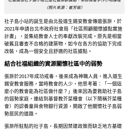
社區關懷社子島小站也是社區樂齡據點，舉辦長者手作小物課程
（照片來源：崔芳瑜）
社子島小站的誕生是由北投道生錫安教會傳道張旂，於
2021年申請台北市政府社會局「社區照顧關懷據點實施
計畫」，並集結教會人士的奉獻改裝完成。原先是相當
破舊且審查不合格的建築物，如今在各方的協助下完成
改裝，成為一個安全且舒適的社區據點。
結合社福組織的資源關懷社區中的弱勢
張旂於2017年成功戒毒，後來成為神職人員，進入道生
錫安教會服務，當時教會的人少，他思考著：「一個這
麼小的教會能為社區做什麼？」後來因為要救助社子島
的弱勢家庭，連結到基督教芥菜種會（以下簡稱芥菜種
會）的認養童與食物銀行資源，開啟了他關懷社子島弱
勢居民的道路。
張旂所駐點的社子島，長期因禁建政策而缺乏地方基礎