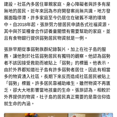
建設，社區內多居住單親家庭、身心障礙者與許多有屋
無地的居民。近年來因為市府開發案尚無共識，地方發
展面臨停滯，許多家庭至今仍居住在破舊不堪的環境
中。自2018年起，張旂努力替居民申請各式社福資源，
其中與芥菜種會合作認養童關懷有需要幫助的家庭，並
且有食物銀行提供弱勢居民物資就是一例。
張旂早期從事弱勢族群紀錄製片，加上在社子島的服
務，讓他對於社區弱勢居民有獨特的觀察。他認為弱勢
者不該因接受救助而被貼上「弱勢」的標籤。他表示，
由於外界都知道社子島有許多弱勢者居住，因此有相當
多的物資湧入社區，長期下來反而造成社區居民被貼上
「弱勢」標籤。許多居民靠補助維生，雖然物資不再匱
乏，卻大大地影響當地孩童的生命。張旂認為，相較於
外界提供的物資，社子島的居民真正需要的是靠信仰造
就生命的內涵。