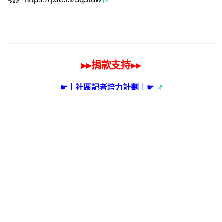
▸▸捐款支持▸▸
☛｜社區記者培力計劃｜☛
☛｜「芥助網」社區工作服務計畫｜☛
標籤：
地方創生