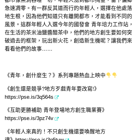
都市像黑洞吞噬一切，年輕人湧到都市掏金，留下偏鄉
急速凋零。有一群反其道而行的年輕人，選擇在他處落
地生根，因為他們知道只有離開都市，才能看到不同的
風景。這群年輕人入選今年的國發會
青年培力工作站
，
在生活的茶米油鹽醬醋茶中，他們的地方創生要如何突
破過去的框架，玩出新火花，創造新生機呢？讓我們來
看看他們的故事……
《青年，創什麼生？》系列專題熱血上映中
《創生還是競爭?地方歹戲青年要改寫!》
https://pse.is/3q564s
《互助更勝補助 青年登場地方創生職業賽》
https://pse.is/3pz74v
《年輕人來真的！不只創生機還要喚醒地方
魂》
https://pse.is/3q5tuw