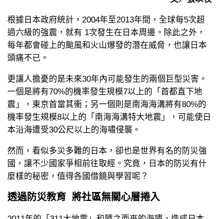
根據日本政府統計，2004年至2013年間，全球每5次超
過六級的強震，就有 1次發生在日本周邊。除此之外，
每年都會碰上的颱風和火山爆發的潛在威脅，也讓日本
頭痛不已。
更讓人擔憂的是未來30年內可能發生的兩個巨型災害。
一個是將有70%的機率發生規模7以上的「首都直下地
震」，東京首當其衝；另一個則是南海海溝將有80%的
機率發生規模8以上的「南海海溝特大地震」，可能使日
本沿海遭受30公尺以上的海嘯侵襲。
然而，看似多災多難的日本，卻也是世界有名的防災強
國，讓不少國家爭相前往取經。究竟，日本的防災有什
麼樣的秘密，值得各國借鏡與學習呢？
透過防災教育 將社區無關心層捲入
2011年的「311大地震」和隨之而來的海嘯，造成日本