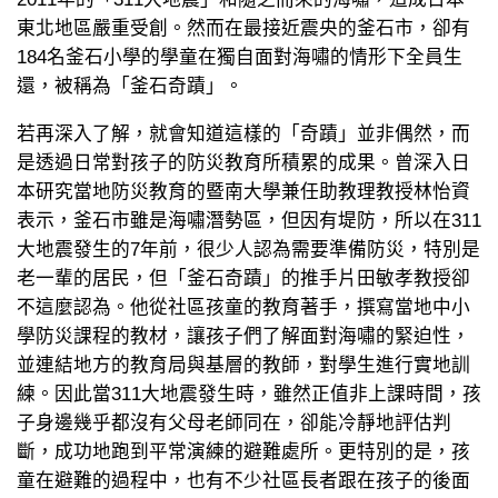
東北地區嚴重受創。然而在最接近震央的釜石市，卻有
184名釜石小學的學童在獨自面對海嘯的情形下全員生
還，被稱為「釜石奇蹟」。
若再深入了解，就會知道這樣的「奇蹟」並非偶然，而
是透過日常對孩子的防災教育所積累的成果。曾深入日
本研究當地防災教育的暨南大學兼任助教理教授林怡資
表示，釜石市雖是海嘯潛勢區，但因有堤防，所以在311
大地震發生的7年前，很少人認為需要準備防災，特別是
老一輩的居民，但「釜石奇蹟」的推手片田敏孝教授卻
不這麼認為。他從社區孩童的教育著手，撰寫當地中小
學防災課程的教材，讓孩子們了解面對海嘯的緊迫性，
並連結地方的教育局與基層的教師，對學生進行實地訓
練。因此當311大地震發生時，雖然正值非上課時間，孩
子身邊幾乎都沒有父母老師同在，卻能冷靜地評估判
斷，成功地跑到平常演練的避難處所。更特別的是，孩
童在避難的過程中，也有不少社區長者跟在孩子的後面