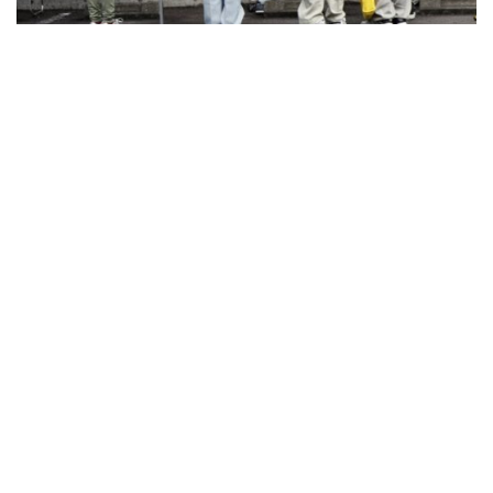
居民可在村落留言板上看見清楚的防災訊息。（照片來源：
waraioni@PhotoAC）
在不容易傳達訊息的社區裡，管理委員會或防災會等組
織便扮演重要的角色。兵庫縣的加古川市裡，有一處由7
棟公寓大樓組成的住宅社區，居民共同成立「加谷川綠
色城市防災會」。平日防災會會舉辦搗麻糬活動或打招
呼運動以聯繫社區居民的情感，也有「發生災害時請叫
我一聲，我會前往幫忙」的報名活動，盤點社區中各式
各樣的專才。一旦災害發生，防災會便發出訊息給所有
住戶。住戶除了可以讓其他人知道自己是否平安，各具
專長的居民也可因應需要前往救援，形成社區自身的
「自助」與「共助」。
除了資訊共有，「記憶的傳承」也是不可或缺。林怡資
表示，在防災意識金字塔中，第一層是「沒有知覺到風