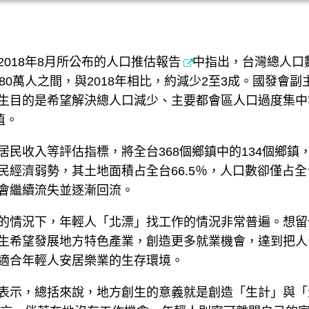
018年8月所公布的
人口推估報告
中指出，台灣總人口數
1,880萬人之間，與2018年相比，約減少2至3成。國
生目的是希望解決總人口減少、主要都會區人口過度集中等
值。
民收入等評估指標，將全台368個鄉鎮中的134個鄉
經濟弱勢，其土地面積占全台66.5％，人口數卻僅占全台
會繼續流失並逐漸回流。
的情況下，年輕人「北漂」找工作的情況非常普遍。想留
生希望發展地方特色產業，創造更多就業機會，達到把人
適合年輕人安居樂業的生存環境。
表示，總括來說，地方創生的意義就是創造「生計」與「