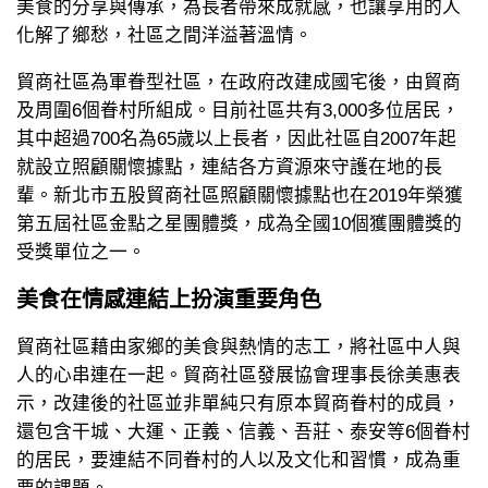
美食的分享與傳承，為長者帶來成就感，也讓享用的人
化解了鄉愁，社區之間洋溢著溫情。
貿商社區為軍眷型社區，在政府改建成國宅後，由貿商
及周圍6個眷村所組成。目前社區共有3,000多位居民，
其中超過700名為65歲以上長者，因此社區自2007年起
就設立照顧關懷據點，連結各方資源來守護在地的長
輩。新北市五股貿商社區照顧關懷據點也在2019年榮獲
第五屆社區金點之星團體獎，成為全國10個獲團體獎的
受獎單位之一。
美食在情感連結上扮演重要角色
貿商社區藉由家鄉的美食與熱情的志工，將社區中人與
人的心串連在一起。貿商社區發展協會理事長徐美惠表
示，改建後的社區並非單純只有原本貿商眷村的成員，
還包含干城、大運、正義、信義、吾莊、泰安等6個眷村
的居民，要連結不同眷村的人以及文化和習慣，成為重