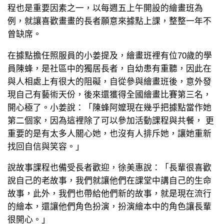
程也是重要因素之一，以每週五上午開設的繪畫班為
例，就讓喜歡畫畫的長者願意來據點上課，整整一年不
曾缺席。
在據點擔任照服員的小姜提及，繪畫班裡有位70歲的學
員陳蜂，是社區中的獨居長者，自幼患有重聽，因此在
與人相處上有很大的阻礙，自從參與繪畫班後，意外發
現自己有藝術天份，後來還獲得全國繪畫比賽第三名，
開心極了。小姜說：「陳蜂阿嬤現在幾乎把據點當作她
第二個家，因為這裡除了可以參加活動課程與共餐， 更
重要的是有太多人關心她，也沒有人排斥她，讓她重新
找回自信與笑容。｣
說故事課程也備受長者歡迎，徐美惠說：「長輩很喜歡
說自己的老故事，我們就讓他們在課堂中講自己的生命
故事，此外，我們也帶給他們新的故事，就是現在流行
的繪本，還讓他們角色扮演，扮演繪本中的角色讓長輩
很開心。｣