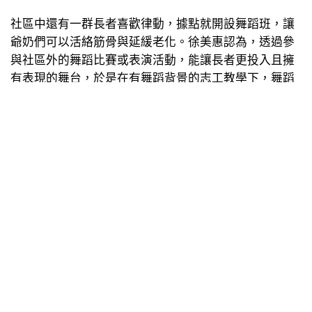
社區中還有一群長者喜歡律動，據點就開設舞蹈班，讓
爺奶們可以活絡筋骨與延緩老化。徐美惠認為，透過參
與社區外的舞蹈比賽或表演活動，能讓長者更投入且擁
有表現的舞台，於是在有舞蹈背景的志工教學下，舞蹈
班不僅在社區內練習，也頻頻到社區外比賽，今年10月
底將登上台北小巨蛋舞台。
針對社區的新住民，據點也開設新住民課程，一方面給
予新住民社區中的支持與幫助，再者讓他們分享家鄉的
菜色，並讓社區中的孩童共同參與。另外，在暑假的親
子課程中，也讓孩童去服務社區的爺奶們，或是共同做
DIY手工藝。徐美惠認為，其實類似的課程很多社區都
在做，但重點是如何因應社區的需求，讓長者感到創新
與驚喜。當長者發現在據點裡可以接觸到不同的人，或
是學習到有趣的事物，就會產生口碑，參與人數也就自
然增加。