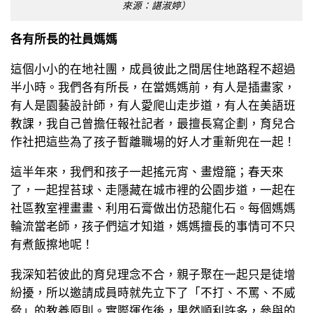
來源：諶淑婷）
各有所長的社員媽媽
這個小小的在地社團，成員彼此之間居住地路程不超過
半小時。我們各有所長，在當媽媽前，有人是插畫家，
有人是園藝設計師，有人愛爬山走步道，有人在美語班
教課，我自己曾擔任報社記者，最擅長寫企劃，育兒合
作社把這些為了孩子暫離職場的好人才重新兜在一起！
這半年來，我們和孩子一起搖元宵、畫燈籠；春天來
了，一起捏苔球、走隱藏在城市裡的公園步道，一起在
社區教室裡畫畫、利用石膏做出仿恐龍化石。每個媽媽
輪流當老師，孩子們這才知道，媽媽擅長的事情可不只
有煮飯擦地呢！
我深知若彼此的育兒理念不合，親子聚在一起只是徒增
紛擾，所以邀請成員時就先立下了「不打、不罵、不威
脅」的教養原則。實際運作後，果然順利許多，參與的