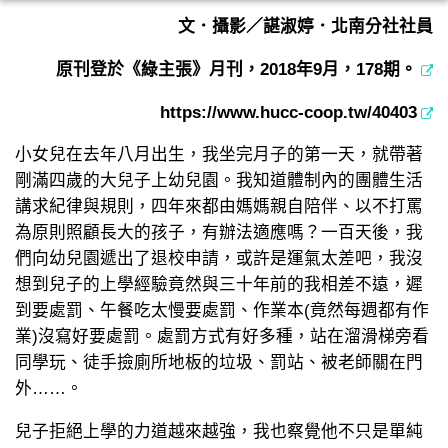
文．攝影／諶淑婷．北南分社社員
原刊登於《綠主張》月刊，
2018年9月，178期。
https://www.hucc-coop.tw/40403
小女兒在去年八月出生，我坐完月子的第一天，就帶著
剛滿四歲的大兒子上幼兒園。我知道體制內的團體生活
講求紀律與規則，四年來都由媽媽親自陪伴、以不打罵
為原則照顧長大的孩子，有辦法適應嗎？一百天後，我
們向幼兒園遞出了退校申請，或許是運氣太差吧，我沒
想到兒子的上學經驗竟然與三十年前的我相差不遠，遲
到要處罰、午餐吃太慢要處罰、作業本(竟然每週都有作
業)沒寫好要處罰。處罰方式有好多種，站在溜滑梯旁看
同學玩、徒手撿廁所地板的垃圾、罰站、被老師關在門
外……。
兒子拒絕上學的力道越來越強，我也察覺他不只是單純