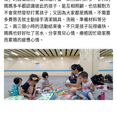
媽媽多半都認識彼此的孩子，能互相照顧，也信賴對方
不會突然發怒打罵孩子；又因為大家都是媽媽，不需要
多費唇舌就主動接手清潔鍋具、洗碗、準備材料等分
工。兩三個小時的活動結束後，不只是孩子玩得痛快，
媽媽也好好吐了苦水、分享育兒心情，療癒因忙碌家務
而累積的疲憊心情。
媽媽講師利用捷運站閒置空間進行黏土教學（圖片來源：諶淑婷）